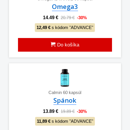
Omega3
14.49 €
20.79 €
-30%
12,49 €
s kódom "ADVANCE"
Do košíka
Calmin 60 kapsúl
Spánok
13.89 €
19.89 €
-30%
11,89 €
s kódom "ADVANCE"