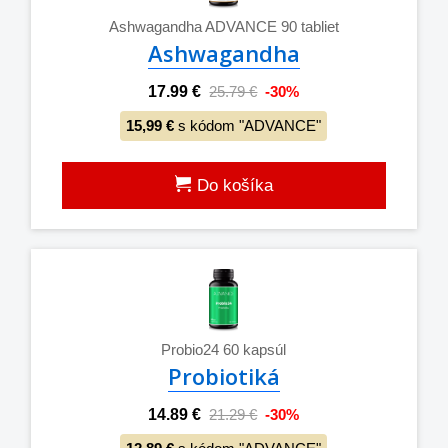
Ashwagandha ADVANCE 90 tabliet
Ashwagandha
17.99 €
25.79 €
-30%
15,99 €
s kódom "ADVANCE"
Do košíka
Probio24 60 kapsúl
Probiotiká
14.89 €
21.29 €
-30%