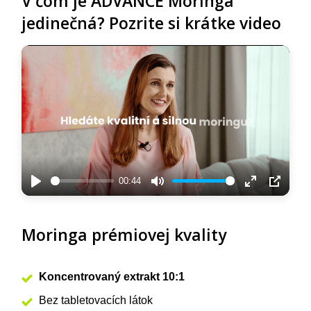
V čom je ADVANCE Moringa
jedinečná? Pozrite si krátke video
00:44
Play
Mute
Enter
PIP
fullscreen
Moringa prémiovej kvality
Koncentrovaný extrakt 10:1
Bez tabletovacích látok