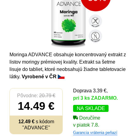
Moringa ADVANCE obsahuje koncentrovaný extrakt z
listov moringy prémiovej kvality. Extrakt sa šetrne
lisuje do tabliet, ktoré neobsahujú žiadne tabletovacie
látky.
Vyrobené v ČR
Doprava 3.39 €,
Pôvodne:
20.79 €
pri 3 ks ZADARMO.
14.49 €
NA SKLADE
Doručíme
12.49 €
s kódom
v piatok 7.8.
"ADVANCE"
Garancia vrátenia peňazí