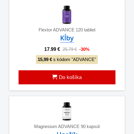
Flextor ADVANCE 120 tabliet
Kĺby
17.99 €
25.79 €
-30%
15,99 €
s kódom "ADVANCE"
Do košíka
Magnesium ADVANCE 90 kapsúl