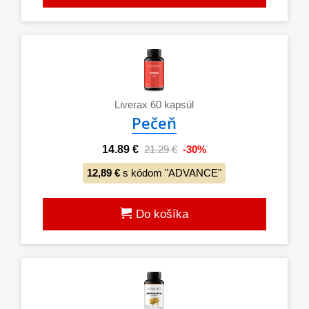
Liverax 60 kapsúl
Pečeň
14.89 €
21.29 €
-30%
12,89 €
s kódom "ADVANCE"
Do košíka