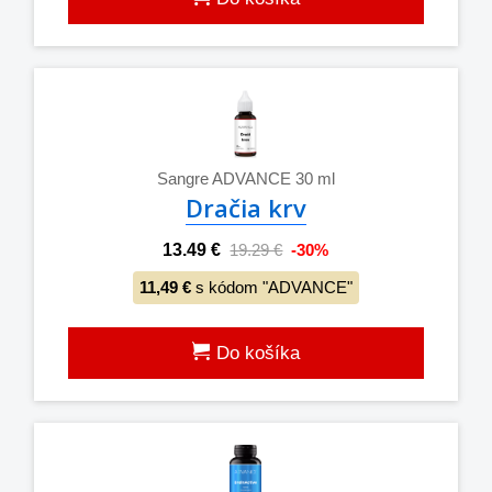
Sangre ADVANCE 30 ml
Dračia krv
13.49 €
19.29 €
-30%
11,49 €
s kódom "ADVANCE"
Do košíka