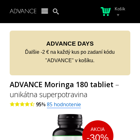
Košík
ADVANCE DAYS
Ďalšie -2 € na každý kus po zadaní kódu
"ADVANCE" v košíku.
ADVANCE Moringa 180 tabliet
–
unikátna superpotravina
95
%
85
hodnotenie
AKCIA
-30%